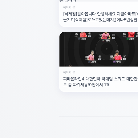
이미지 글
[삭제됨]알아봅니다 안녕하세요 지금아파트[
을3.9[삭제됨]로쓰고있는데3년이나5년상환
제됨]저렴하게나왔다고알고있어서요2프로때
것이있는거맞을까요?원리금균등상환입니다
이미지 글
피파온라인4 대한민국 국대팀 스쿼드 대한민
드 좀 짜쥬세용!9천에서 1죠