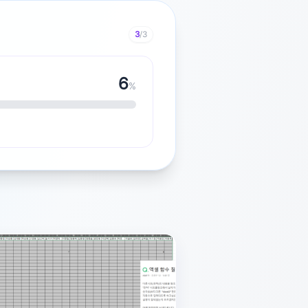
3
/3
7
%